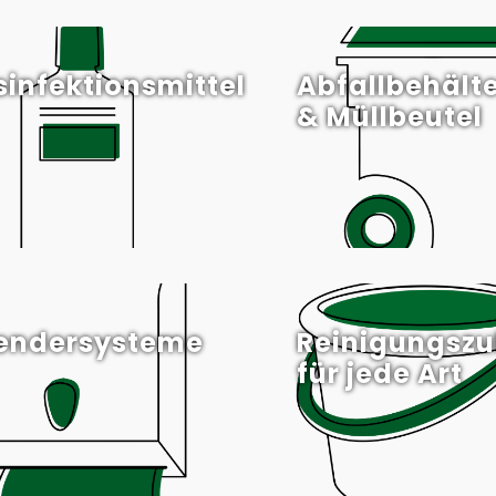
sinfektionsmittel
Abfallbehält
& Müllbeutel
endersysteme
Reinigungsz
für jede Art