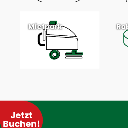
Mietpark
Ro
Jetzt
Buchen!