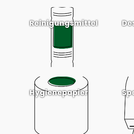
Reinigungsmittel
De
Hygienepapier
Sp