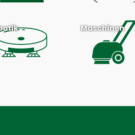
botik
Maschinen