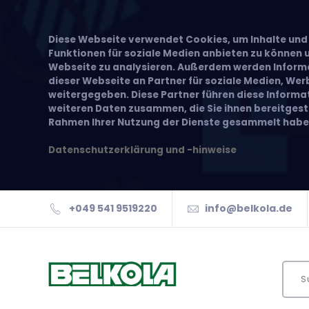
Diese Webseite verwendet Cookies, um Inhalte und 
Funktionen für soziale Medien anbieten zu können u
Webseite zu analysieren. Außerdem werden Inform
dieser Webseite an Partner für soziale Medien, We
weitergegeben. Diese Partner führen diese Inform
weiteren Daten zusammen, die Sie ihnen bereitgeste
Rahmen Ihrer Nutzung der Dienste gesammelt habe
Datenschutzerklärung und -hinweise
+049 541 9519220
info@belkola.de