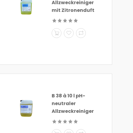
Allzweckreiniger
mit Zitronenduft
B 38 à 10 l pH-
neutraler
Allzweckreiniger