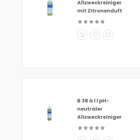
Allzweckreiniger
mit Zitronenduft
B 38 à 1 l pH-
neutraler
Allzweckreiniger