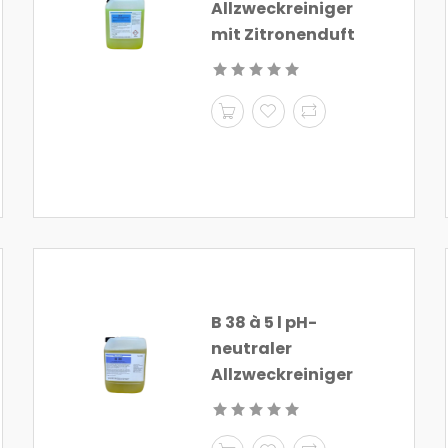
Allzweckreiniger
mit Zitronenduft
B 38 à 5 l pH-
neutraler
Allzweckreiniger