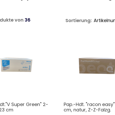
dukte von
36
Sortierung:
dt."V Super Green" 2-
Pap.-Hdt. "racon easy
x23 cm
cm, natur, Z-Z-Falzg.