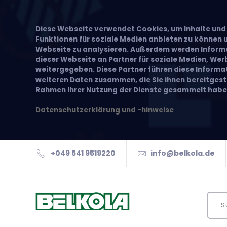
Diese Webseite verwendet Cookies, um Inhalte und 
Funktionen für soziale Medien anbieten zu können u
Webseite zu analysieren. Außerdem werden Inform
dieser Webseite an Partner für soziale Medien, We
weitergegeben. Diese Partner führen diese Inform
weiteren Daten zusammen, die Sie ihnen bereitgeste
Rahmen Ihrer Nutzung der Dienste gesammelt habe
Datenschutzerklärung und -hinweise
+049 541 9519220
info@belkola.de