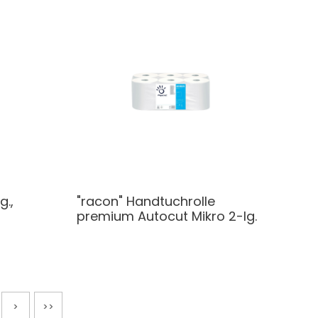
g.,
"racon" Handtuchrolle
premium Autocut Mikro 2-lg.
>
>>