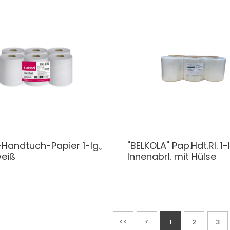
-Handtuch-Papier 1-lg.,
"BELKOLA" Pap.Hdt.Rl. 1-l
eiß
Innenabrl. mit Hülse
<<
<
1
2
3