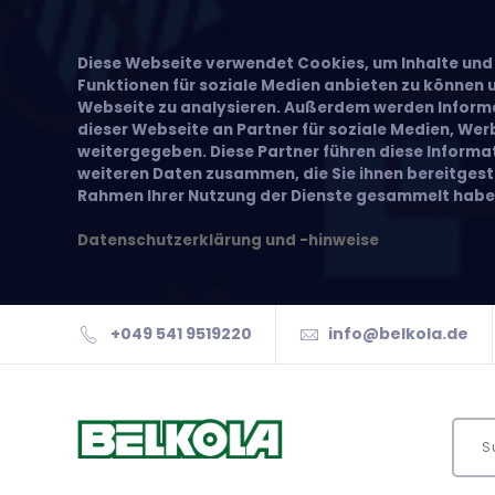
Diese Webseite verwendet Cookies, um Inhalte und 
Funktionen für soziale Medien anbieten zu können u
Webseite zu analysieren. Außerdem werden Inform
dieser Webseite an Partner für soziale Medien, We
weitergegeben. Diese Partner führen diese Inform
weiteren Daten zusammen, die Sie ihnen bereitgeste
Rahmen Ihrer Nutzung der Dienste gesammelt habe
Datenschutzerklärung und -hinweise
+049 541 9519220
info@belkola.de