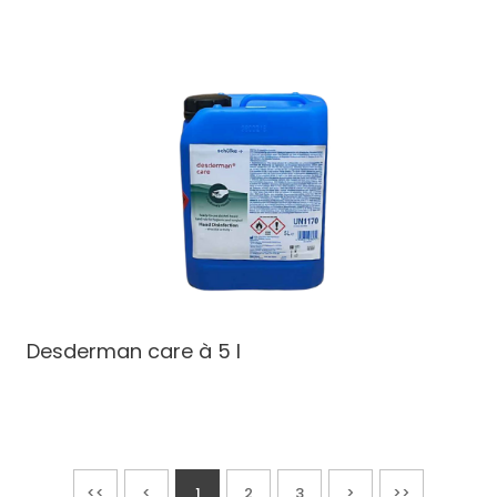
Desderman care à 5 l
<<
<
1
2
3
>
>>