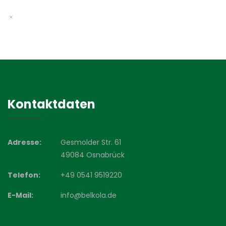
Kontaktdaten
Adresse:
Gesmolder Str. 61
49084 Osnabrück
Telefon:
+49 0541 9519220
E-Mail:
info@belkola.de